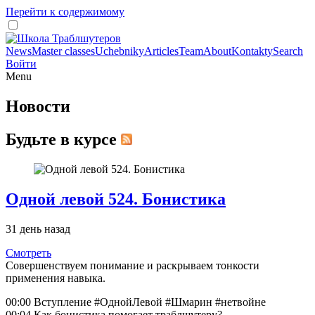
Перейти к содержимому
News
Master classes
Uchebniky
Articles
Team
About
Kontakty
Search
Войти
Menu
Новости
Будьте в курсе
Одной левой 524. Бонистика
31 день назад
Смотреть
Совершенствуем понимание и раскрываем тонкости
применения навыка.
00:00 Вступление #ОднойЛевой #Шмарин #нетвойне
00:04 Как бонистика помогает траблшутеру?