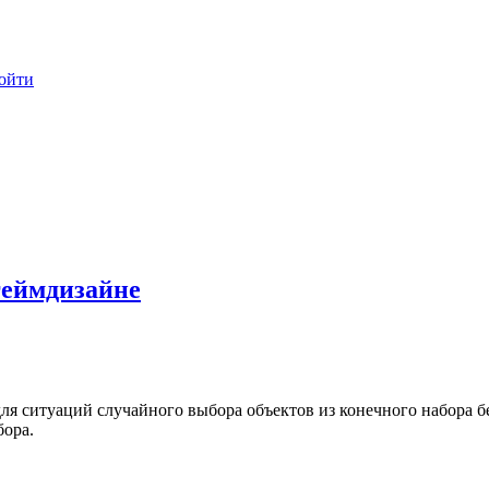
ойти
геймдизайне
я ситуаций случайного выбора объектов из конечного набора без 
бора.