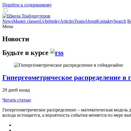
Перейти к содержимому
News
Master classes
Uchebniky
Articles
Team
About
Kontakty
Search
В
Menu
Новости
Будьте в курсе
Гипергеометрическое распределение в 
29 дней назад
Читать статью
Гипергеометрическое распределение – математическая модель дл
колода истощается, а вероятность события меняется по мере вы