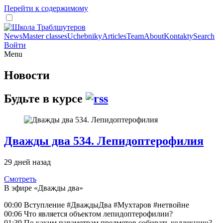
Перейти к содержимому
News
Master classes
Uchebniky
Articles
Team
About
Kontakty
Search
Войти
Menu
Новости
Будьте в курсе
Дважды два 534. Лепидоптерофилия
29 дней назад
Смотреть
В эфире «Дважды два»
00:00 Вступление #ДваждыДва #Мухтаров #нетвойне
00:06 Что является объектом лепидоптерофилии?
01:39 По каким параметрам предметов собирать коллекцию?