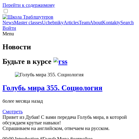
Перейти к содержимому
News
Master classes
Uchebniky
Articles
Team
About
Kontakty
Search
Войти
Menu
Новости
Будьте в курсе
Голубь мира 355. Социология
более месяца назад
Смотреть
Привет из Дубая! С вами передача Голубь мира, в которой
обсуждаем крутые навыки!
Спрашиваем на английском, отвечаем на русском.
00:00 Introduction #ГолубьМира #нетвойне