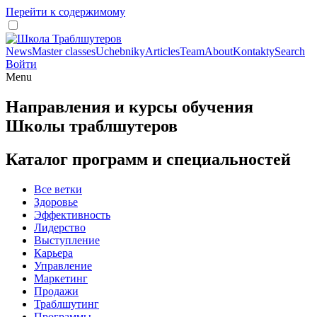
Перейти к содержимому
News
Master classes
Uchebniky
Articles
Team
About
Kontakty
Search
Войти
Menu
Направления и курсы обучения
Школы траблшутеров
Каталог программ и специальностей
Все ветки
Здоровье
Эффективность
Лидерство
Выступление
Карьера
Управление
Маркетинг
Продажи
Траблшутинг
Программы