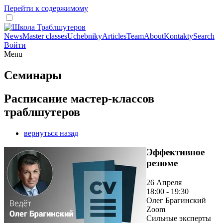
Перейти к содержимому
News
Master classes
Uchebniky
Articles
Team
About
Kontakty
Search
Войти
Menu
Семинары
Расписание мастер-классов
траблшутеров
вернуться назад
Эффективное
резюме
26 Апреля
18:00 - 19:30
Олег Брагинский
Zoom
Сильные эксперты