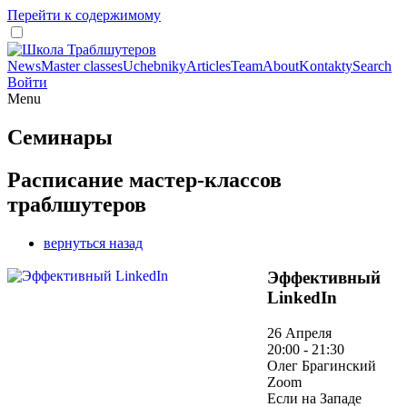
Перейти к содержимому
News
Master classes
Uchebniky
Articles
Team
About
Kontakty
Search
Войти
Menu
Семинары
Расписание мастер-классов
траблшутеров
вернуться назад
Эффективный
LinkedIn
26 Апреля
20:00 - 21:30
Олег Брагинский
Zoom
Если на Западе