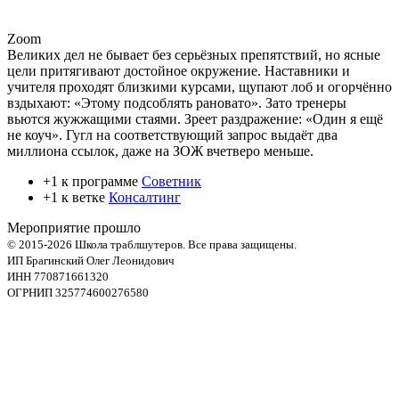
Zoom
Великих дел не бывает без серьёзных препятствий, но ясные
цели притягивают достойное окружение. Наставники и
учителя проходят близкими курсами, щупают лоб и огорчённо
вздыхают: «Этому подсоблять рановато». Зато тренеры
вьются жужжащими стаями. Зреет раздражение: «Один я ещё
не коуч». Гугл на соответствующий запрос выдаёт два
миллиона ссылок, даже на ЗОЖ вчетверо меньше.
+1 к программе
Советник
+1 к ветке
Консалтинг
Мероприятие прошло
© 2015-2026 Школа траблшутеров. Все права защищены.
ИП Брагинский Олег Леонидович
ИНН 770871661320
ОГРНИП 325774600276580