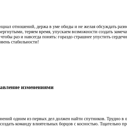
нциал отношений, держа в уме обиды и не желая обсуждать разн
ргнутыми, теряем время, упускаем возможности создать замеча
 чтобы раз и навсегда понять: гораздо страшнее упустить серде
овень стабильности!
авление изменениями
ений одним из первых дел должен найти спутников. Трудно в о
 создать команду влиятельных борцов с косностью. Тщательно пр