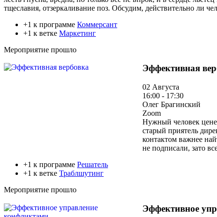
тщеславия, отзеркаливание поз. Обсудим, действительно ли че
+1 к программе
Коммерсант
+1 к ветке
Маркетинг
Мероприятие прошло
Эффективная вер
02 Августа
16:00 - 17:30
Олег Брагинский
Zoom
Нужный человек ценен
старый приятель дирек
контактом важнее най
не подписали, зато в
+1 к программе
Решатель
+1 к ветке
Траблшутинг
Мероприятие прошло
Эффективное упр