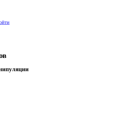
ойти
ов
нипуляции