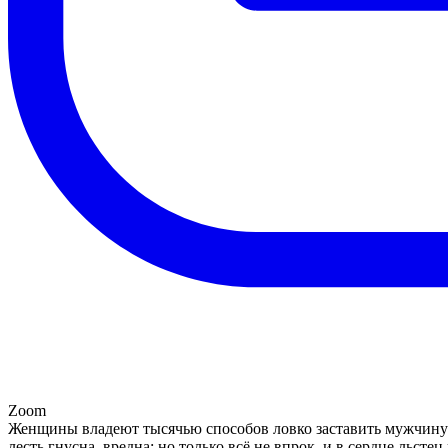
Zoom
Женщины владеют тысячью способов ловко заставить мужчину н
лесть гнусна, вредна; но только всё не впрок, и в сердце льс