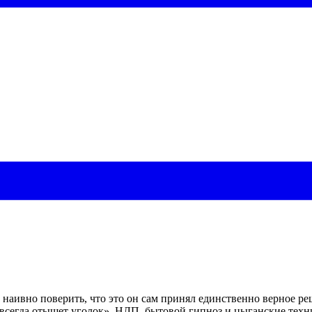
аивно поверить, что это он сам принял единственно верное реш
тец всегда отыщет уголок». НЛП, бытовой гипноз и цыганские те