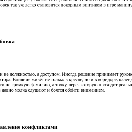
ловек так уж легко становится покорным винтиком в игре манип
бовка
 не должностью, а доступом. Иногда решение принимает руково
тора. Влияние живёт не только в кресле, но и в коридоре, кален
ти не громкую фамилию, а точку, через которую проходит реальны
се давно молча слушают и боятся обойти вниманием.
авление конфликтами