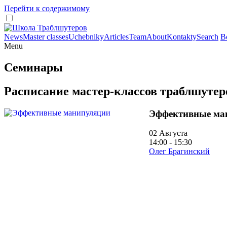
Перейти к содержимому
News
Master classes
Uchebniky
Articles
Team
About
Kontakty
Search
В
Menu
Семинары
Расписание мастер-классов траблшутер
Эффективные ма
02 Августа
14:00 - 15:30
Олег Брагинский