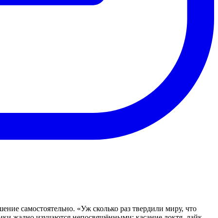
ение самостоятельно. «Уж сколько раз твердили миру, что
хники жадно изучаются непосвящёнными: касание локтя, лайк