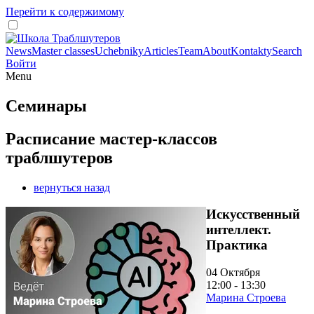
Перейти к содержимому
News
Master classes
Uchebniky
Articles
Team
About
Kontakty
Search
Войти
Menu
Семинары
Расписание мастер-классов
траблшутеров
вернуться назад
Искусственный
интеллект.
Практика
04 Октября
12:00 - 13:30
Марина Строева