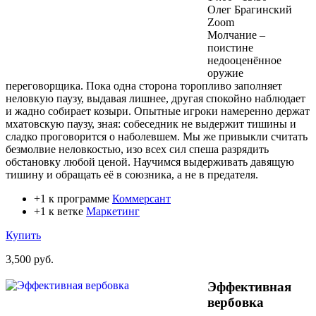
Олег Брагинский
Zoom
Молчание –
поистине
недооценённое
оружие
переговорщика. Пока одна сторона торопливо заполняет
неловкую паузу, выдавая лишнее, другая спокойно наблюдает
и жадно собирает козыри. Опытные игроки намеренно держат
мхатовскую паузу, зная: собеседник не выдержит тишины и
сладко проговорится о наболевшем. Мы же привыкли считать
безмолвие неловкостью, изо всех сил спеша разрядить
обстановку любой ценой. Научимся выдерживать давящую
тишину и обращать её в союзника, а не в предателя.
+1 к программе
Коммерсант
+1 к ветке
Маркетинг
Купить
3,500 руб.
Эффективная
вербовка