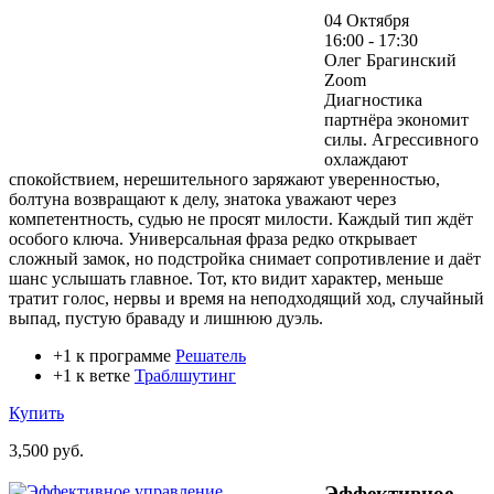
04 Октября
16:00 - 17:30
Олег Брагинский
Zoom
Диагностика
партнёра экономит
силы. Агрессивного
охлаждают
спокойствием, нерешительного заряжают уверенностью,
болтуна возвращают к делу, знатока уважают через
компетентность, судью не просят милости. Каждый тип ждёт
особого ключа. Универсальная фраза редко открывает
сложный замок, но подстройка снимает сопротивление и даёт
шанс услышать главное. Тот, кто видит характер, меньше
тратит голос, нервы и время на неподходящий ход, случайный
выпад, пустую браваду и лишнюю дуэль.
+1 к программе
Решатель
+1 к ветке
Траблшутинг
Купить
3,500 руб.
Эффективное